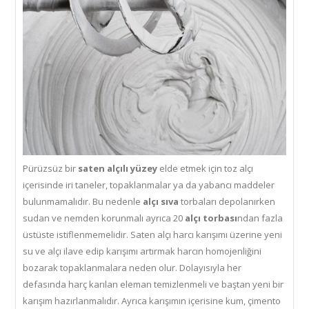
Pürüzsüz bir
saten alçılı yüzey
elde etmek için toz alçı
içerisinde iri taneler, topaklanmalar ya da yabancı maddeler
bulunmamalıdır. Bu nedenle
alçı sıva
torbaları depolanırken
sudan ve nemden korunmalı ayrıca 20
alçı torbası
ndan fazla
üstüste istiflenmemelidir. Saten alçı harcı karışımı üzerine yeni
su ve alçı ilave edip karışımı artırmak harcın homojenliğini
bozarak topaklanmalara neden olur. Dolayısıyla her
defasında harç karılan eleman temizlenmeli ve baştan yeni bir
karışım hazırlanmalıdır. Ayrıca karışımın içerisine kum, çimento