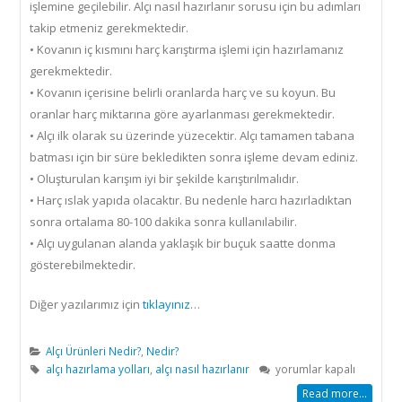
işlemine geçilebilir. Alçı nasıl hazırlanır sorusu için bu adımları
takip etmeniz gerekmektedir.
• Kovanın iç kısmını harç karıştırma işlemi için hazırlamanız
gerekmektedir.
• Kovanın içerisine belirli oranlarda harç ve su koyun. Bu
oranlar harç miktarına göre ayarlanması gerekmektedir.
• Alçı ilk olarak su üzerinde yüzecektir. Alçı tamamen tabana
batması için bir süre bekledikten sonra işleme devam ediniz.
• Oluşturulan karışım iyi bir şekilde karıştırılmalıdır.
• Harç ıslak yapıda olacaktır. Bu nedenle harcı hazırladıktan
sonra ortalama 80-100 dakika sonra kullanılabilir.
• Alçı uygulanan alanda yaklaşık bir buçuk saatte donma
gösterebilmektedir.
Diğer yazılarımız için
tıklayınız
…
Alçı Ürünleri Nedir?
,
Nedir?
Alçı
alçı hazırlama yolları
,
alçı nasıl hazırlanır
yorumlar kapalı
Nasıl
Read more...