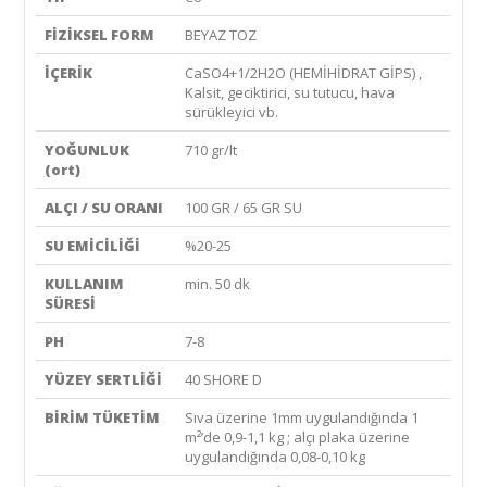
FİZİKSEL FORM
BEYAZ TOZ
İÇERİK
CaSO4+1/2H2O (HEMİHİDRAT GİPS) ,
Kalsit, geciktirici, su tutucu, hava
sürükleyici vb.
YOĞUNLUK
710 gr/lt
(ort)
ALÇI / SU ORANI
100 GR / 65 GR SU
SU EMİCİLİĞİ
%20-25
KULLANIM
min. 50 dk
SÜRESİ
PH
7-8
YÜZEY SERTLİĞİ
40 SHORE D
BİRİM TÜKETİM
Sıva üzerine 1mm uygulandığında 1
m²’de 0,9-1,1 kg ; alçı plaka üzerine
uygulandığında 0,08-0,10 kg