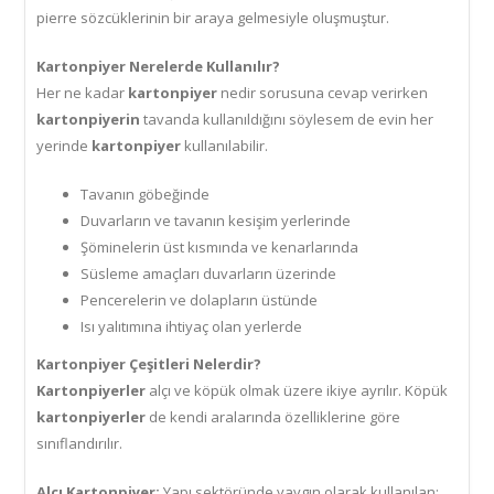
pierre sözcüklerinin bir araya gelmesiyle oluşmuştur.
Kartonpiyer
Nerelerde Kullanılır?
Her ne kadar
kartonpiyer
nedir sorusuna cevap verirken
kartonpiyerin
tavanda kullanıldığını söylesem de evin her
yerinde
kartonpiyer
kullanılabilir.
Tavanın göbeğinde
Duvarların ve tavanın kesişim yerlerinde
Şöminelerin üst kısmında ve kenarlarında
Süsleme amaçları duvarların üzerinde
Pencerelerin ve dolapların üstünde
Isı yalıtımına ihtiyaç olan yerlerde
Kartonpiyer Çeşitleri Nelerdir?
Kartonpiyerler
alçı ve köpük olmak üzere ikiye ayrılır. Köpük
kartonpiyerler
de kendi aralarında özelliklerine göre
sınıflandırılır.
Alçı Kartonpiyer:
Yapı sektöründe yaygın olarak kullanılan;