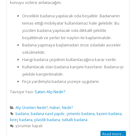
konuyu sizlere anlatacağım.
Öncelikle badana yapılacak oda boşaltılır. Badananın
temas ettiği mobilyalar kullanılamaz hale gelebilir. Bu
yüzden badana yapılacak oda dikkatli şekilde
boşaltılmalı ve yerler bir naylon ile kaplanmalıdır.
Badana yapmaya başlamadan önce odadaki avizeler
sökülmelidir.
Hangi badana çeşidinin kullanılacağına karar verilir.
Kullanılacak olan badana karışımı hazırlanır. Badana iyi
şekilde karıştırılmalıdır.
Fırça yardımıyla badana yüzeye uygulanır.
Tavsiye Yazı:
Saten Alçı Nedir?
Alçı Ürünleri Nedir?
,
Haber
,
Nedir?
badana
,
badana nasıl yapılır
,
çimento badana
,
kazein badana
,
kireç badana
,
plastik badana
,
tutkallı badana
Badana
yorumlar kapalı
Nedir?
Read more...