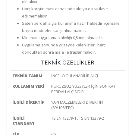
olmalıdır.
Harç karıştırılması esnasında alçı ya da su ilave
edilmemelidir.
Saten perdah alçısı kullanıma hazır haldedir, içerisine
başka maddeler karıştırılmamalıdır.
Minimum uygulama kalınlığı 0,5 mm olmalıdır.
Uygulama sonunda yüzeyde kalan izler , harç
donduktan sonra mala ile traşlanmalıdır.
TEKNİK ÖZELLİKLER
TEKNİK TANIM
İNCE UYGULANABİLİR ALÇI
KULLANIM YERİ
PÜRÜZSÜZ YÜZEYLER İÇİN SON KAT
PERDAH ALÇISIDIR.
İLGİLİ DİREKTİF
YAPI MALZEMELERİ DİREKTİFİ
(89/106/EEC)
İLGİLİ
TS EN 13279-1 , TS EN 13279-2
STANDART
TİP
C6