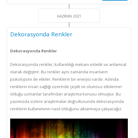
Hazırlanır?
için
HAZIRAN 2021
Dekorasyonda Renkler
Dekorasyonda Renkler
Dekorasyonda renkler, kullanıldığı mekanı estetik ve anlamsal
olarak değiştirir. Bu renkler aynı zamanda insanların
psikolojisini de etkiler. Renklerin bir enerjisi vardır. Aslında
renklerin insan sağlığı üzerinde çeşitli ve olumsuz etkilerinin
olduğu uzmanlar tarafından araştırma konusu olmuştur. Bu
yazımızda sizlere araştırmalar doğrultusunda dekorasyonda
renklerin kullanımının nasıl olduğunu aktarmaya çalışacağız.