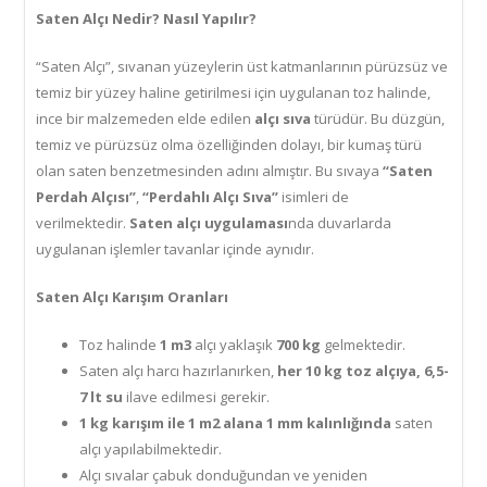
Saten Alçı Nedir? Nasıl Yapılır?
“Saten Alçı”, sıvanan yüzeylerin üst katmanlarının pürüzsüz ve
temiz bir yüzey haline getirilmesi için uygulanan toz halinde,
ince bir malzemeden elde edilen
alçı sıva
türüdür. Bu düzgün,
temiz ve pürüzsüz olma özelliğinden dolayı, bir kumaş türü
olan saten benzetmesinden adını almıştır. Bu sıvaya
“Saten
Perdah Alçısı”
,
“Perdahlı Alçı Sıva”
isimleri de
verilmektedir.
Saten alçı uygulaması
nda duvarlarda
uygulanan işlemler tavanlar içinde aynıdır.
Saten Alçı Karışım Oranları
Toz halinde
1 m3
alçı yaklaşık
700 kg
gelmektedir.
Saten alçı harcı hazırlanırken,
her 10 kg toz alçıya, 6,5-
7 lt su
ilave edilmesi gerekir.
1 kg karışım ile 1 m2 alana 1 mm kalınlığında
saten
alçı yapılabilmektedir.
Alçı sıvalar çabuk donduğundan ve yeniden