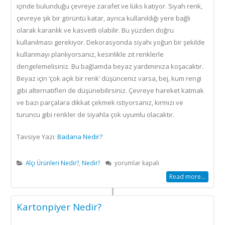
içinde bulunduğu çevreye zarafet ve lüks katıyor. Siyah renk,
çevreye şık bir görüntü katar, ayrıca kullanıldığı yere bağlı
olarak karanlık ve kasvetli olabilir. Bu yüzden doğru
kullanılması gerekiyor. Dekorasyonda siyahı yoğun bir şekilde
kullanmayı planlıyorsanız, kesinlikle zıt renklerle
dengelemelisiniz. Bu bağlamda beyaz yardımınıza koşacaktır.
Beyaz için ‘çok açık bir renk’ düşünceniz varsa, bej, kum rengi
gibi alternatifleri de düşünebilirsiniz. Çevreye hareket katmak
ve bazı parçalara dikkat çekmek istiyorsanız, kırmızı ve
turuncu gibi renkler de siyahla çok uyumlu olacaktır.
Tavsiye Yazı:
Badana Nedir?
Dekorasyonda
Alçı Ürünleri Nedir?
,
Nedir?
yorumlar kapalı
Renkler
Read more...
için
Kartonpiyer Nedir?