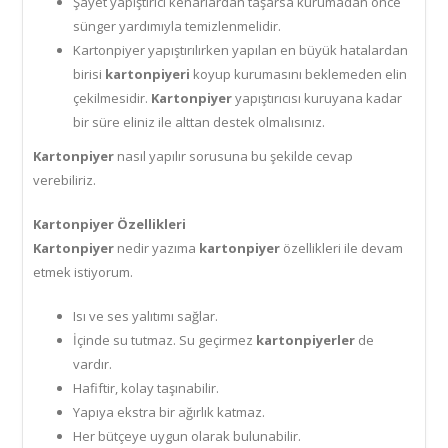
Şayet yapıştırıcı kenarlardan taşarsa kurumadan önce
sünger yardımıyla temizlenmelidir.
Kartonpiyer yapıştırılırken yapılan en büyük hatalardan
birisi
kartonpiyeri
koyup kurumasını beklemeden elin
çekilmesidir.
Kartonpiyer
yapıştırıcısı kuruyana kadar
bir süre eliniz ile alttan destek olmalısınız.
Kartonpiyer
nasıl yapılır sorusuna bu şekilde cevap
verebiliriz.
Kartonpiyer Özellikleri
Kartonpiyer
nedir yazıma
kartonpiyer
özellikleri ile devam
etmek istiyorum.
Isı ve ses yalıtımı sağlar.
İçinde su tutmaz. Su geçirmez
kartonpiyerler
de
vardır.
Hafiftir, kolay taşınabilir.
Yapıya ekstra bir ağırlık katmaz.
Her bütçeye uygun olarak bulunabilir.