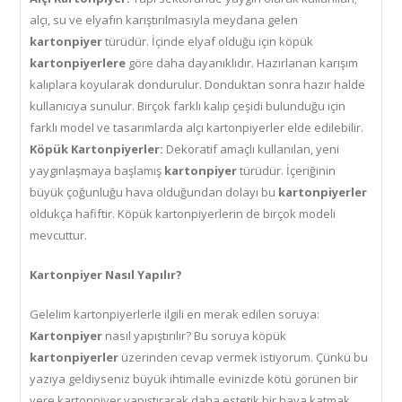
alçı, su ve elyafın karıştırılmasıyla meydana gelen
kartonpiyer
türüdür. İçinde elyaf olduğu için köpük
kartonpiyerlere
göre daha dayanıklıdır. Hazırlanan karışım
kalıplara koyularak dondurulur. Donduktan sonra hazır halde
kullanıcıya sunulur. Birçok farklı kalıp çeşidi bulunduğu için
farklı model ve tasarımlarda alçı kartonpiyerler elde edilebilir.
Köpük Kartonpiyerler:
Dekoratif amaçlı kullanılan, yeni
yaygınlaşmaya başlamış
kartonpiyer
türüdür. İçeriğinin
büyük çoğunluğu hava olduğundan dolayı bu
kartonpiyerler
oldukça hafiftir. Köpük kartonpiyerlerin de birçok modeli
mevcuttur.
Kartonpiyer Nasıl Yapılır?
Gelelim kartonpiyerlerle ilgili en merak edilen soruya:
Kartonpiyer
nasıl yapıştırılır? Bu soruya köpük
kartonpiyerler
üzerinden cevap vermek istiyorum. Çünkü bu
yazıya geldiyseniz büyük ihtimalle evinizde kötü görünen bir
yere kartonpiyer yapıştırarak daha estetik bir hava katmak