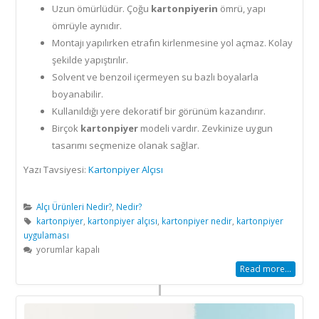
Uzun ömürlüdür. Çoğu
kartonpiyerin
ömrü, yapı
ömrüyle aynıdır.
Montajı yapılırken etrafın kirlenmesine yol açmaz. Kolay
şekilde yapıştırılır.
Solvent ve benzoil içermeyen su bazlı boyalarla
boyanabilir.
Kullanıldığı yere dekoratif bir görünüm kazandırır.
Birçok
kartonpiyer
modeli vardır. Zevkinize uygun
tasarımı seçmenize olanak sağlar.
Yazı Tavsiyesi:
Kartonpiyer Alçısı
Alçı Ürünleri Nedir?
,
Nedir?
kartonpiyer
,
kartonpiyer alçısı
,
kartonpiyer nedir
,
kartonpiyer
uygulaması
Kartonpiyer
yorumlar kapalı
Nedir?
Read more...
için