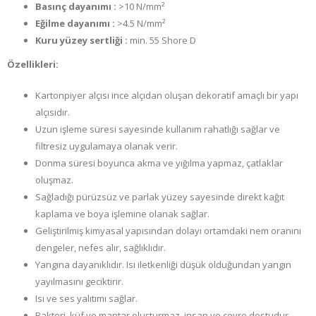
Basınç dayanımı :
>10 N/mm²
Eğilme dayanımı :
>4.5 N/mm²
Kuru yüzey sertliği :
min. 55 Shore D
Özellikleri:
Kartonpiyer alçısı ince alçıdan oluşan dekoratif amaçlı bir yapı
alçısıdır.
Uzun işleme süresi sayesinde kullanım rahatlığı sağlar ve
filtresiz uygulamaya olanak verir.
Donma süresi boyunca akma ve yığılma yapmaz, çatlaklar
oluşmaz.
Sağladığı pürüzsüz ve parlak yüzey sayesinde direkt kağıt
kaplama ve boya işlemine olanak sağlar.
Geliştirilmiş kimyasal yapısından dolayı ortamdaki nem oranını
dengeler, nefes alır, sağlıklıdır.
Yangına dayanıklıdır. Isı iletkenliği düşük olduğundan yangın
yayılmasını geciktirir.
Isı ve ses yalıtımı sağlar.
Bakteri, küf ve mantar oluşturmaz, insan ve çevre dostudur.