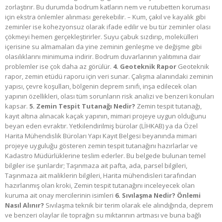
zorlaştırır. Bu durumda bodrum katların nem ve rutubetten koruması
için ekstra önlemler alınması gerekebilir. – Kum, çakıl ve kayalık gibi
zeminler ise kohezyonsuz olarak ifade edilir ve bu tür zeminler olası
çökmeyi hemen gerçekleştirirler. Suyu çabuk sızdırıp, molekülleri
içerisine su almamaları da yine zeminin genleşme ve değişme gibi
olasılıklarını minimuma indirir. Bodrum duvarlarının yalıtımına dair
problemler ise çok daha az görülür.
4. Geoteknik Rapor
Geoteknik
rapor, zemin etüdü raporu için veri sunar. Çalışma alanındaki zeminin
yapısı, çevre koşulları, bölgenin deprem sınıfı, inşa edilecek olan
yapının özellikleri, olası tüm sorunların risk analizi ve benzeri konuları
kapsar.
5. Zemin Tespit Tutanağı Nedir?
Zemin tespit tutanağı,
kayıt altına alınacak kaçak yapının, mimari projeye uygun olduğunu
beyan eden evraktır. Yetkilendirilmiş bürolar (LİHKAB) ya da Özel
Harita Mühendislik Büroları Yapı Kayıt Belgesi beyanında mimari
projeye uyguluğu gösteren zemin tespit tutanağını hazırlarlar ve
Kadastro Müdürlüklerine teslim ederler. Bu belgede bulunan temel
bilgiler ise şunlardır; Taşınmaza ait pafta, ada, parsel bilgileri,
Taşınmaza ait maliklerin bilgileri, Harita mühendisleri tarafından
hazırlanmış olan kroki, Zemin tespit tutanağını inceleyecek olan
kuruma ait onay mercilerinin isimleri
6. Sıvılaşma Nedir? Önlemi
Nasıl Alınır?
Sıvılaşma teknik bir terim olarak ele alındığında, deprem
ve benzeri olaylar ile toprağın su miktarının artması ve buna bağlı