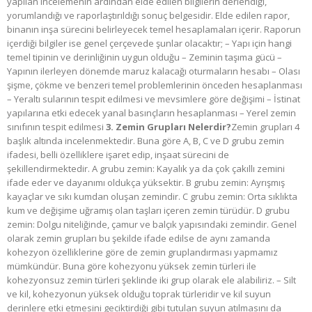
yapılan incelemenin ardından elde edilen bilgilerin derlendiği,
yorumlandığı ve raporlaştırıldığı sonuç belgesidir. Elde edilen rapor,
binanın inşa sürecini belirleyecek temel hesaplamaları içerir. Raporun
içerdiği bilgiler ise genel çerçevede şunlar olacaktır; – Yapı için hangi
temel tipinin ve derinliğinin uygun olduğu – Zeminin taşıma gücü –
Yapının ilerleyen dönemde maruz kalacağı oturmaların hesabı – Olası
şişme, çökme ve benzeri temel problemlerinin önceden hesaplanması
– Yeraltı sularının tespit edilmesi ve mevsimlere göre değişimi – İstinat
yapılarına etki edecek yanal basınçların hesaplanması – Yerel zemin
sınıfının tespit edilmesi
3. Zemin Grupları Nelerdir?​
Zemin grupları 4
başlık altında incelenmektedir. Buna göre A, B, C ve D grubu zemin
ifadesi, belli özelliklere işaret edip, inşaat sürecini de
şekillendirmektedir. A grubu zemin: Kayalık ya da çok çakıllı zemini
ifade eder ve dayanımı oldukça yüksektir. B grubu zemin: Ayrışmış
kayaçlar ve sıkı kumdan oluşan zemindir. C grubu zemin: Orta sıklıkta
kum ve değişime uğramış olan taşları içeren zemin türüdür. D grubu
zemin: Dolgu niteliğinde, çamur ve balçık yapısındaki zemindir. Genel
olarak zemin grupları bu şekilde ifade edilse de aynı zamanda
kohezyon özelliklerine göre de zemin gruplandırması yapmamız
mümkündür. Buna göre kohezyonu yüksek zemin türleri ile
kohezyonsuz zemin türleri şeklinde iki grup olarak ele alabiliriz. – Silt
ve kil, kohezyonun yüksek olduğu toprak türleridir ve kil suyun
derinlere etki etmesini geciktirdiği gibi tutulan suyun atılmasını da