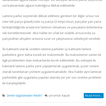
üst katmandaki ağacın kalınlığına dikkat edilmelidir.
Lamine parke seçiminde dikkat edilmesi gereken bir diğer unsur ise
ister tek parça (plank) ister üç parça (3-strip) olsun, parçalar yan yana
birleştirildiğinde arada kot farkının olmaması ve parçaların birbirlerine
sıkı kenetlenmesidir. Aksi halde en ufak bir ıslaklık unsurunda su
parçacıkları ahşabın arasına sızar ve çalışmasına sebebiyet verebilir.
İki katmanlı olarak üretilen lamine parkeler üç katmanlı lamine
parkelere göre daha esnek bir malzemedir. Bu malzemenin zemin ile
ilgili problemleri olan mekanlarda tercih edilmelidir. Bu sebeple iki
katmanlı lamine parke yere yapıştırılarak uygulanmalı, yüzer sistem
olarak tanımlanan yöntem uygulanmamalıdır. Aksi halde aynı laminat
parkedeki gibi uygulama yapılan alanda yer yer ses üretme problemi
ile karşılaşılabilir.
Lamine
Zemin Uygulamaları Nedir?
yorumlar kapalı
Read more...
Parke
Nedir?