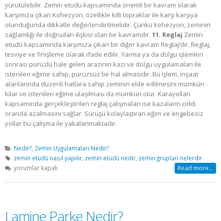
yürütülebilir. Zemin etüdü kapsamında önemli bir kavram olarak
karşımıza çıkan Kohezyon, özellikle killi topraklar ile karşı karşıya
olunduğunda dikkatle değerlendirilmelidir. Çünkü kohezyon, zeminin
sağlamlığı ile doğrudan ilişkisi olan bir kavramdır.
11. Reglaj
Zemin
etüdü kapsamında karşımıza çıkan bir diğer kavram Reglaj’dır. Reglaj,
tesviye ve finişleme olarak ifade edilir. Yarma ya da dolgu işlemleri
sonrası pürüzlü hale gelen arazinin kazı ve dolgu uygulamaları ile
istenilen eğime sahip, pürüzsüz bir hal almasıdır. Bu işlem, inşaat
alanlarında düzenli hatlara sahip zeminin elde edilmesini mümkün
kılar ve istenilen eğime ulaşılması da mümkün olur. Karayolları
kapsamında gerçekleştirilen reglaj çalışmaları ise kazaların ciddi
oranda azalmasını sağlar. Sürüşü kolaylaştıran eğim ve engebesiz
yollar bu çalışma ile yakalanmaktadır.
Nedir?
,
Zemin Uygulamaları Nedir?
zemin etüdü nasıl yapılır
,
zemin etüdü nedir
,
zemin grupları nelerdir
Zemin
yorumlar kapalı
Read more...
Etüdü
Nedir?
için
Lamine Parke Nedir?