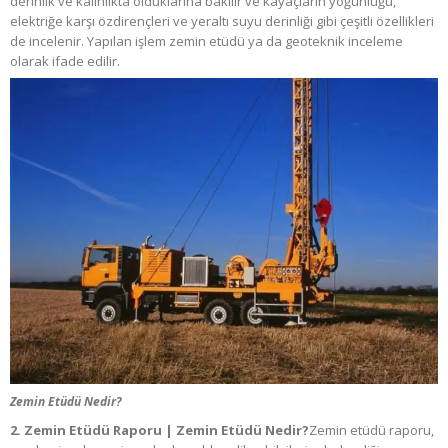
derinlik ve kalınlıkta olduklarına bakılır ve kayaçların yoğunluğu,
elektriğe karşı özdirençleri ve yeraltı suyu derinliği gibi çeşitli özellikleri
de incelenir. Yapılan işlem zemin etüdü ya da geoteknik inceleme
olarak ifade edilir.
Zemin Etüdü Nedir?
2. Zemin Etüdü Raporu​ | Zemin Etüdü Nedir?​
Zemin etüdü raporu,