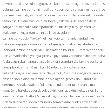
hevea brasiliensis olan ağaçtır. Üst katmanda ise ağacın bizzat kendisi
bulunur. Lamine parkenin masif parkeden pahalı olmasının nedeni ise
üretime olan maliyeti masif parkeye oranla çok daha yüksek bir üretim
teknolojisi kullanılması ve cilalı, boyalı, eskitilmiş vb. seçeneklerle
satışa sunulmasıdır. Masif parkede bu tür üst yüzey işlemleri ve
malzemeleri dışarıdan temin edilir ve uygulanır.
Lamine parkedeki
“lamine”
kelimesi yapıştırma anlamındadır ve
birbirine yapışan katmanlardan oluşmuş bir malzemeyi ifade eder.
Standart lamine parkelerdeki üst katman kalınlığı 3-6 mm civarındadır.
Son zamanlarda piyasaya giren ve piyasada yer edinebilmek ve daha
fazla satış rakamlarına ulaşabilmek için standart dışı lamine parkeler
kontrplak üzerine 1-2 mm kalınlığında papel kaplamaların
kullanılmasıyla üretilmektedir. Ne yazık ki, 1-2 mm kalınlığında gerçek
ahşaba sahip olan bir lamine parke ağacın gerçek dokusunu bile
veremez. Ancak maalesef ülkemizde tüketiciler ucuz ürün alma
mantığıyla hareket ederek çok büyük yanılgıya düşmektedirler. Bunun
yanında 1-2 mm hatta 2,5 mm kalınlığında olan lamine parkeler 1 ya da
2 defa silindikten sonra ömürlerini tamamlarlar çünkü artık en alt
tabakadaki ağaca kadar inilmiştir. Bu sebeple lamine parke seçiminde