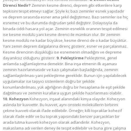
Direnci Nedir?
Zeminin kesme direnci, deprem gibi etkenlere karşı
tepkisini tespit etmeyi sağlar. Şöyle ki; bazı zeminler esnek yapıdadır
ve deprem sırasında esner ama şekil değiştirmez. Bazı seminler ise hiç
esnemez ve bu durumda doğrudan şekil değiştirir. Dolayısıyla da
binada ciddi hasara yol açar. Zeminin esneklik oranının tespit edilmesi
ise kesme modülü yani kesme direnci ile mümkün olur. Bir zeminin
kesme modülü ne kadar büyükse, kesme direnci de o kadar büyüktür.
Yani zemin deprem dalgalarına direnç gösterir, esner ve parçalanmaz.
Kesme direncinin düşüklüğü ise esnemenin olmadığını ve depreme
dayanıksız olduğunu gösterir.
9. Pekleştirme
Pekleştirme, genel
anlamda sağlamlaştırma demektir. Bina inşa etmenin ilk aşaması
zeminin hazırlanmasıdır ve kazı çalışmaları başladığında, zeminin
sağlamlaştırılması yani pekleştirme gereklidir. Bunun için yapılabilecek
uygulamalar ise taşıyıcı sistemlerin doğru bir şekilde
konumlandırılması, yük ağırlığının doğru bir hesaplama ile eşit şekilde
dağıtılması ve zeminin kurallara uygun şekilde hazırlanması olabilir.
10. Kohezyon
Kohezyon, inşaat alanındaki kimya olayıdır. Kohezyon
aslında bir kuvvettir. Bu kuvvet, aynı cinsteki moleküllerin birbirini
çekme kuvveti olarak ifade edilebilir. Örneğin; killi topraklar kohezif
olarak ifade edilir ve bu toprak yapısındaki benzer parçacıkları bir
arada tutma kuvveti kohezyon olarak adlandırılır. Kohezyon,
makaslama adı verilen deney ile tespit edilebilir ve buna göre çalışma