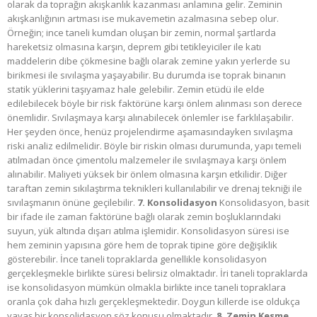
olarak da toprağın akışkanlık kazanması anlamına gelir. Zeminin
akışkanlığının artması ise mukavemetin azalmasına sebep olur.
Örneğin; ince taneli kumdan oluşan bir zemin, normal şartlarda
hareketsiz olmasına karşın, deprem gibi tetikleyiciler ile katı
maddelerin dibe çökmesine bağlı olarak zemine yakın yerlerde su
birikmesi ile sıvılaşma yaşayabilir. Bu durumda ise toprak binanın
statik yüklerini taşıyamaz hale gelebilir. Zemin etüdü ile elde
edilebilecek böyle bir risk faktörüne karşı önlem alınması son derece
önemlidir. Sıvılaşmaya karşı alınabilecek önlemler ise farklılaşabilir.
Her şeyden önce, henüz projelendirme aşamasındayken sıvılaşma
riski analiz edilmelidir. Böyle bir riskin olması durumunda, yapı temeli
atılmadan önce çimentolu malzemeler ile sıvılaşmaya karşı önlem
alınabilir. Maliyeti yüksek bir önlem olmasına karşın etkilidir. Diğer
taraftan zemin sıkılaştırma teknikleri kullanılabilir ve drenaj tekniği ile
sıvılaşmanın önüne geçilebilir.
7. Konsolidasyon
Konsolidasyon, basit
bir ifade ile zaman faktörüne bağlı olarak zemin boşluklarındaki
suyun, yük altında dışarı atılma işlemidir. Konsolidasyon süresi ise
hem zeminin yapısına göre hem de toprak tipine göre değişiklik
gösterebilir. İnce taneli topraklarda genellikle konsolidasyon
gerçekleşmekle birlikte süresi belirsiz olmaktadır. İri taneli topraklarda
ise konsolidasyon mümkün olmakla birlikte ince taneli topraklara
oranla çok daha hızlı gerçekleşmektedir. Doygun killerde ise oldukça
yavaş bir konsolidasyon söz konusu olmaktadır.
8. Zemin Kesme