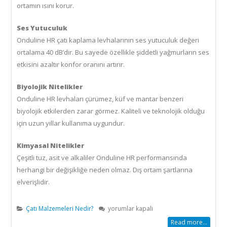
ortamın ısını korur.
Ses Yutuculuk
Onduline HR çatı kaplama levhalarının ses yutuculuk değeri
ortalama 40 dB’dir. Bu sayede özellikle şiddetli yağmurların ses
etkisini azaltır konfor oranını artırır.
Biyolojik Nitelikler
Onduline HR levhaları çürümez, küf ve mantar benzeri
biyolojik etkilerden zarar görmez. Kaliteli ve teknolojik olduğu
için uzun yıllar kullanıma uygundur.
Kimyasal Nitelikler
Çeşitli tuz, asit ve alkaliler Onduline HR performansında
herhangi bir değişikliğe neden olmaz. Dış ortam şartlarına
elverişlidir.
Onduline
Çatı Malzemeleri Nedir?
yorumlar kapalı
HR
Read more...