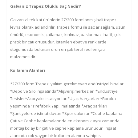
Galvaniz Trapez Oluklu Saç Nedir?
Galvanizli tek kat ürünlerin 27/200 formlanmış hali trapez
levha olarak adlandırılır. Trapez formu ile saclar sağlam, uzun
ömürlü, ekonomik, çatlamaz, kırılmaz, paslanmaz, hafif, çok
pratik bir çatı örtüsüdür. İstenilen ebat ve renklerde
stoğumuzda bulunan ürün en çok tercih edilen çatı
malzemesidir.
Kullanım Alanları
*27/200 form Trapez; yalıtım gerekmeyen endüstriyel binalar
*Depo ve Silo inşaatında*Alışveriş merkezleri *Endüstriyel
Tesisler*Akaryakıt istasyonları*Uçak hangarları *Baraka
yapımında *Prefabrik Yapı İmalatında *Araç parkları
*Şantiyelerde istinat duvarı *Spor salonları*Cephe kaplama
Çatı ve Cephe kaplamalarında en ekonomik aynı zamanda
montajı kolay bir çatı ve cephe kaplama ürünüdür. İnşaat
alanında çok yaygın bir kullanım alanına sahiptir.