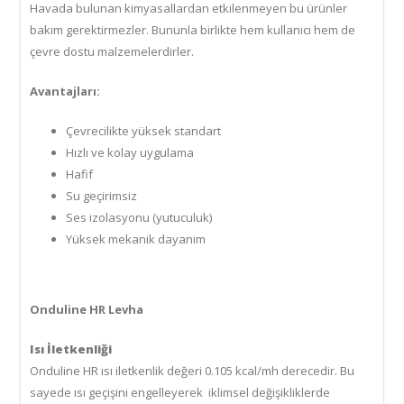
Havada bulunan kimyasallardan etkilenmeyen bu ürünler
bakım gerektirmezler. Bununla birlikte hem kullanıcı hem de
çevre dostu malzemelerdirler.
Avantajları:
Çevrecilikte yüksek standart
Hızlı ve kolay uygulama
Hafif
Su geçirimsiz
Ses izolasyonu (yutuculuk)
Yüksek mekanik dayanım
Onduline HR Levha
Isı İletkenliği
Onduline HR ısı iletkenlik değeri 0.105 kcal/mh derecedir. Bu
sayede ısı geçişini engelleyerek iklimsel değişikliklerde