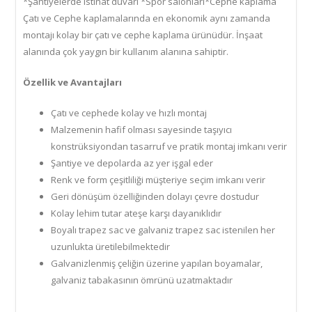
*Şantiyelerde istinat duvarı *Spor salonları*Cephe kaplama
Çatı ve Cephe kaplamalarında en ekonomik aynı zamanda
montajı kolay bir çatı ve cephe kaplama ürünüdür. İnşaat
alanında çok yaygın bir kullanım alanına sahiptir.
Özellik ve Avantajları
Çatı ve cephede kolay ve hızlı montaj
Malzemenin hafif olması sayesinde taşıyıcı
konstrüksiyondan tasarruf ve pratik montaj imkanı verir
Şantiye ve depolarda az yer işgal eder
Renk ve form çeşitliliği müşteriye seçim imkanı verir
Geri dönüşüm özelliğinden dolayı çevre dostudur
Kolay lehim tutar ateşe karşı dayanıklıdır
Boyalı trapez sac ve galvaniz trapez sac istenilen her
uzunlukta üretilebilmektedir
Galvanizlenmiş çeliğin üzerine yapılan boyamalar,
galvaniz tabakasının ömrünü uzatmaktadır