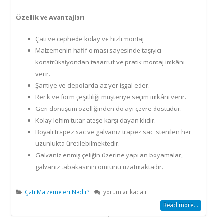
Özellik ve Avantajları
Çatı ve cephede kolay ve hızlı montaj
Malzemenin hafif olması sayesinde taşıyıcı
konstrüksiyondan tasarruf ve pratik montaj imkânı
verir.
Şantiye ve depolarda az yer işgal eder.
Renk ve form çeşitliliği müşteriye seçim imkânı verir.
Geri dönüşüm özelliğinden dolayı çevre dostudur.
Kolay lehim tutar ateşe karşı dayanıklıdır.
Boyalı trapez sac ve galvaniz trapez sac istenilen her
uzunlukta üretilebilmektedir.
Galvanizlenmiş çeliğin üzerine yapılan boyamalar,
galvaniz tabakasının ömrünü uzatmaktadır.
Galvaniz
Çatı Malzemeleri Nedir?
yorumlar kapalı
Trapez
Read more...
Oluklu