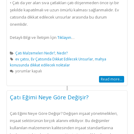
• Çatı da yer alan sıva çatlakları çatı döşenmeden önce iyi bir
şekilde kapatılmalı ve uzun ömürlü kalması sağlanmalıdır. Ev
catısında dikkat edilecek unsurlar arasında bu durum
önemlidir.
Detaylı Bilgi ve İletişim İçin
Tıklayın
…
Çatı Malzemeleri Nedir?
,
Nedir?
ev çatısı
,
Ev Çatısında Dikkat Edilecek Unsurlar
,
mahya
konusunda dikkat edilecek noktalar
Ev
yorumlar kapalı
Çatısında
Read more...
Dikkat
Edilecek
Unsurlar
Çatı Eğimi Neye Göre Değişir?
için
Çatı Eğimi Neye Göre Değişir? Değişen inşaat yönetmelikleri,
inşaat sektörünün birçok alanını etkiliyor. Bu değişimler
kullanılan malzemenin kalitesinden inşaat standartlarına