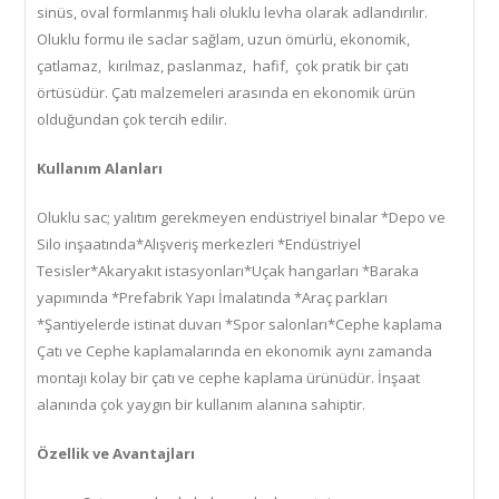
sinüs, oval formlanmış hali oluklu levha olarak adlandırılır.
Oluklu formu ile saclar sağlam, uzun ömürlü, ekonomik,
çatlamaz, kırılmaz, paslanmaz, hafif, çok pratik bir çatı
örtüsüdür. Çatı malzemeleri arasında en ekonomik ürün
olduğundan çok tercih edilir.
Kullanım Alanları
Oluklu sac; yalıtım gerekmeyen endüstriyel binalar *Depo ve
Silo inşaatında*Alışveriş merkezleri *Endüstriyel
Tesisler*Akaryakıt istasyonları*Uçak hangarları *Baraka
yapımında *Prefabrik Yapı İmalatında *Araç parkları
*Şantiyelerde istinat duvarı *Spor salonları*Cephe kaplama
Çatı ve Cephe kaplamalarında en ekonomik aynı zamanda
montajı kolay bir çatı ve cephe kaplama ürünüdür. İnşaat
alanında çok yaygın bir kullanım alanına sahiptir.
Özellik ve Avantajları