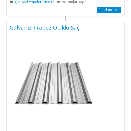
Boyalı
Çatı Malzemeleri Nedir?
yorumlar kapalı
Saç
Read more...
Trapez
Levha
için
Galvaniz Trapez Oluklu Saç