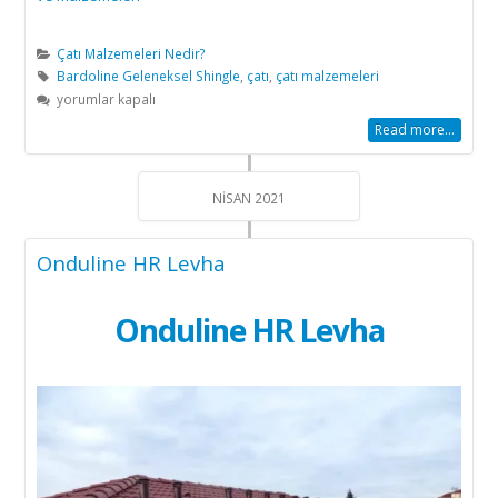
Çatı Malzemeleri Nedir?
Bardoline Geleneksel Shingle
,
çatı
,
çatı malzemeleri
Bardoline
yorumlar kapalı
Geleneksel
Read more...
Shingle
için
NISAN 2021
Onduline HR Levha
Onduline HR Levha