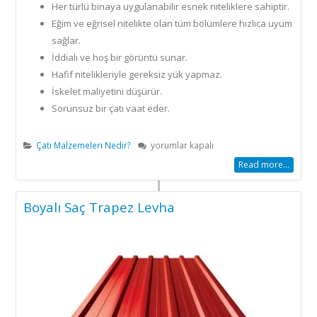
Her türlü binaya uygulanabilir esnek niteliklere sahiptir.
Eğim ve eğrisel nitelikte olan tüm bölümlere hızlıca uyum
sağlar.
İddialı ve hoş bir görüntü sunar.
Hafif nitelikleriyle gereksiz yük yapmaz.
İskelet maliyetini düşürür.
Sorunsuz bir çatı vaat eder.
Shingle
Çatı Malzemeleri Nedir?
yorumlar kapalı
Çatı
Read more...
Malzemesi
için
Boyalı Saç Trapez Levha